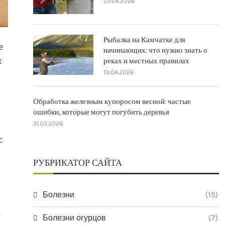
23.04.2026
Рыбалка на Камчатке для
е
начинающих: что нужно знать о
х
реках и местных правилах
10.04.2026
Обработка железным купоросом весной: частые
ошибки, которые могут погубить деревья
31.03.2026
с
РУБРИКАТОР САЙТА
Болезни
(15)
о
Болезни огурцов
(7)