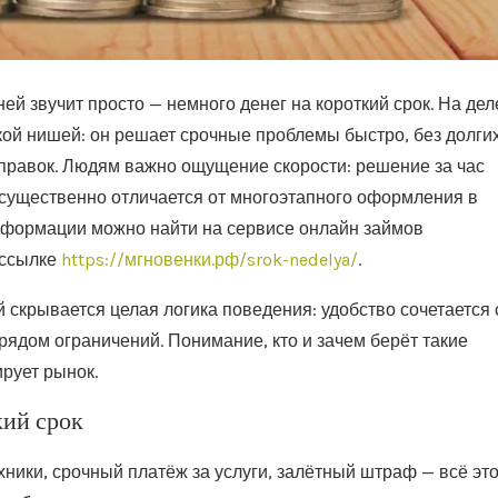
ней звучит просто — немного денег на короткий срок. На дел
ткой нишей: он решает срочные проблемы быстро, без долги
справок. Людям важно ощущение скорости: решение за час
 существенно отличается от многоэтапного оформления в
нформации можно найти на сервисе онлайн займов
 ссылке
https://мгновенки.рф/srok-nedelya/
.
й скрывается целая логика поведения: удобство сочетается 
рядом ограничений. Понимание, кто и зачем берёт такие
ирует рынок.
кий срок
ики, срочный платёж за услуги, залётный штраф — всё эт