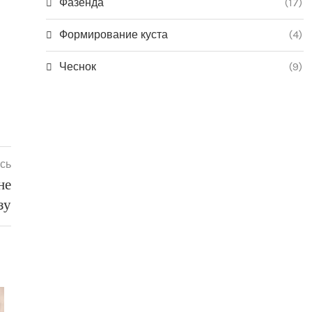
Фазенда
(17)
Формирование куста
(4)
Чеснок
(9)
сь
не
зу